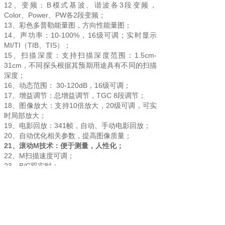
12、变频：B模式基波、谐波各3段变频，
Color、Power、PW各2段变频；
13、彩色多普勒能量图，方向性能量图；
14、声功率：10-100%，16级可调；实时显示
MI/TI（TIB、TIS）；
15、扫描深度：支持扫描深度范围：1.5cm-
31cm，不同探头根据其预期用途具有不同的扫描
深度；
16、动态范围： 30-120dB，16级可调；
17、增益调节：总增益调节，TGC 8段调节；
18、图像放大：支持10倍放大，20级可调，可实
时局部放大；
19、电影回放：341帧，自动、手动电影回放；
20、自动优化相关参数，提高图像质量；
21、滚动M技术：便于测量，人性化；
22、M扫描速度可调；
23、B/C双实时；
24、扩展成像（涵盖梯形成像）：视野开阔；
25、扫描角度：腹部大凸≥78°;腔内探头≥140°；
小探头（梯形扫描两腰夹角）≥28°；
26、腹部大凸探头：密度、小弧长(透声窗长度
≤45mm),有利于产科超声检查，提高检查质量和