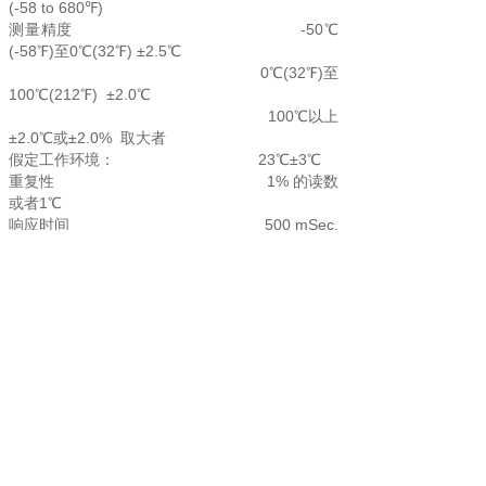
(-58 to 680℉)
测量精度 -50℃
(-58℉)至0℃(32℉) ±2.5℃
0℃(32℉)至
100℃(212℉) ±2.0℃
100℃以上
±2.0℃或±2.0% 取大者
假定工作环境： 23℃±3℃
重复性 1% 的读数
或者1℃
响应时间 500 mSec,
95% 响应
响应波长 8-14 um
发射率 0.95预设
环境工作温度 0-40℃ (32-
104℉)
相对湿度 10-95%
RH 不冷凝
贮存温度 -20-60℃
(-4-140℉) 不包括电池
距离同测试点比例 12:1
使用电源 9V 碳性或
碱性电池